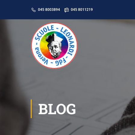
045 8003894
045 8011219
BLOG