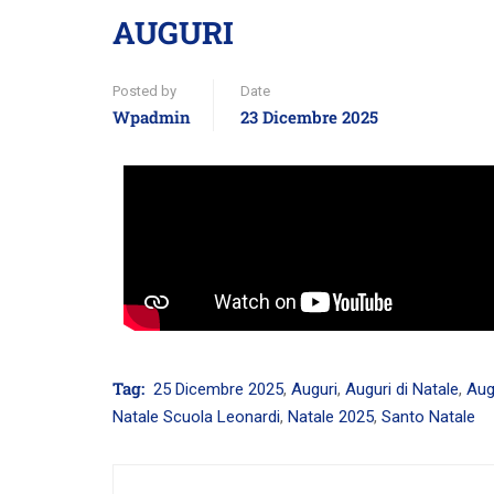
AUGURI
Posted by
Date
Wpadmin
23 Dicembre 2025
Tag:
25 Dicembre 2025
,
Auguri
,
Auguri di Natale
,
Aug
Natale Scuola Leonardi
,
Natale 2025
,
Santo Natale