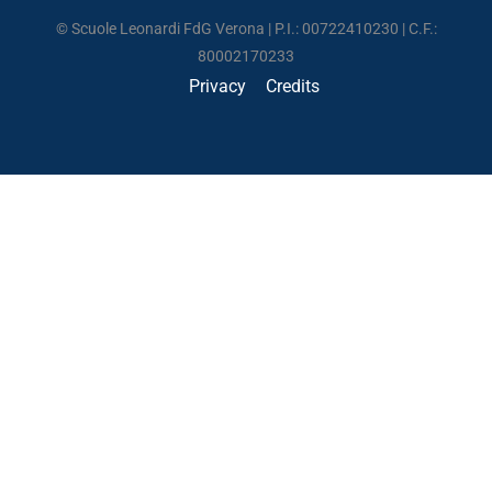
© Scuole Leonardi FdG Verona | P.I.: 00722410230 | C.F.:
80002170233
Privacy
Credits
UNA SCUOLA DI VITA
Un posto dove poter crescere imparando a vivere