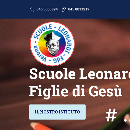
045 8003894
045 8011219
Scuole Leonar
Scuole Leonar
Figlie di Gesù
Figlie di Gesù
IL NOSTRO ISTITUTO