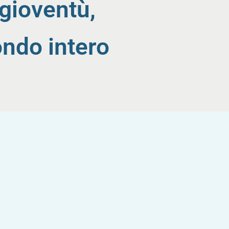
gioventù,
ondo intero