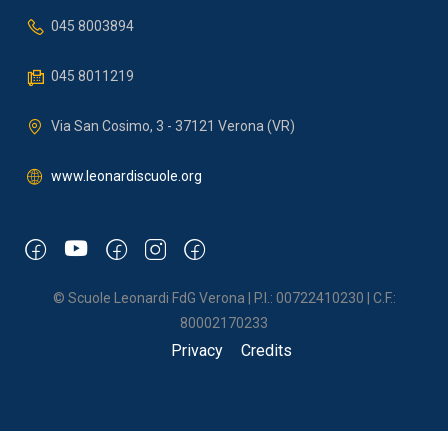
045 8003894
045 8011219
Via San Cosimo, 3 - 37121 Verona (VR)
www.leonardiscuole.org
© Scuole Leonardi FdG Verona | P.I.: 00722410230 | C.F.:
80002170233
Privacy
Credits