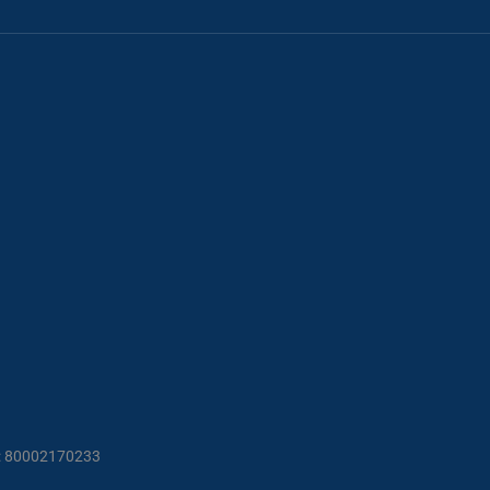
UNA SCUOLA DI VITA
Un posto dove poter crescere imparando a vivere
IL NOSTRO ISTITUTO
F.: 80002170233