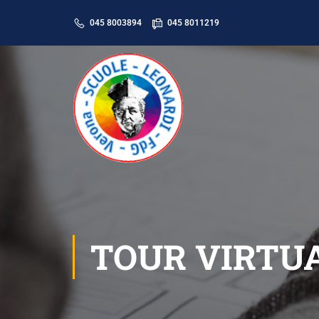
045 8003894
045 8011219
TOUR VIRTU