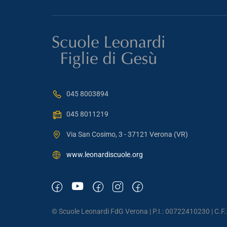
045 8003894
045 8011219
Via San Cosimo, 3 - 37121 Verona (VR)
www.leonardiscuole.org
© Scuole Leonardi FdG Verona | P.I.: 00722410230 | C.