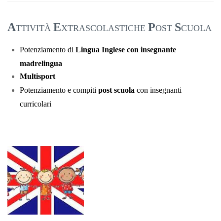
A
E
P
S
TTIVITÀ
XTRASCOLASTICHE
OST
CUOLA
Potenziamento di
Lingua Inglese con insegnante
madrelingua
Multisport
Potenziamento e compiti
post scuola
con insegnanti
curricolari