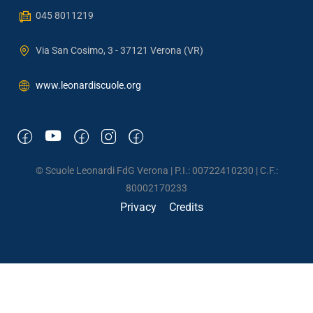
045 8011219
Via San Cosimo, 3 - 37121 Verona (VR)
www.leonardiscuole.org
© Scuole Leonardi FdG Verona | P.I.: 00722410230 | C.F.:
80002170233
Privacy
Credits