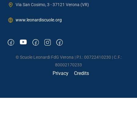
Via San Cosimo, 3 - 37121 Verona (VR)
www.leonardiscuole.org
© Scuole Leonardi FdG Verona | P.I.: 00722410230 | C.F.:
80002170233
Privacy
Credits