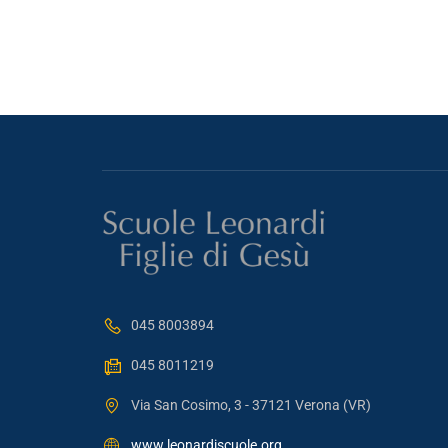
045 8003894
045 8011219
Via San Cosimo, 3 - 37121 Verona (VR)
www.leonardiscuole.org