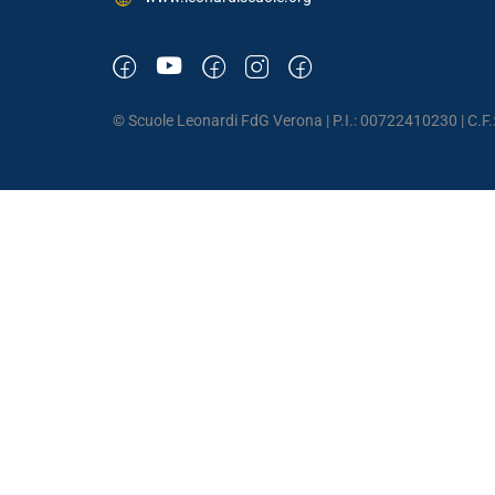
© Scuole Leonardi FdG Verona | P.I.: 00722410230 | C.