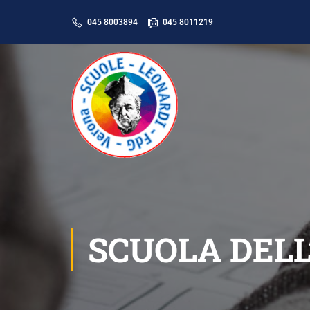
045 8003894
045 8011219
SCUOLA DELL