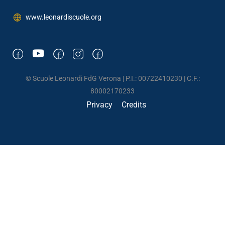
www.leonardiscuole.org
© Scuole Leonardi FdG Verona | P.I.: 00722410230 | C.F.:
80002170233
Privacy
Credits