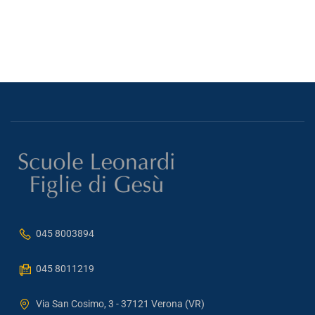
045 8003894
045 8011219
Via San Cosimo, 3 - 37121 Verona (VR)