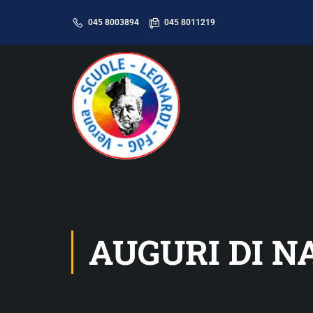
045 8003894
045 8011219
AUGURI DI N