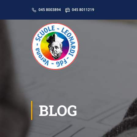
045 8003894
045 8011219
BLOG