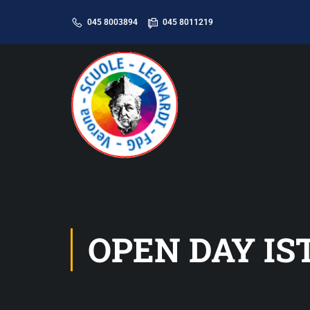
045 8003894
045 8011219
OPEN DAY IS