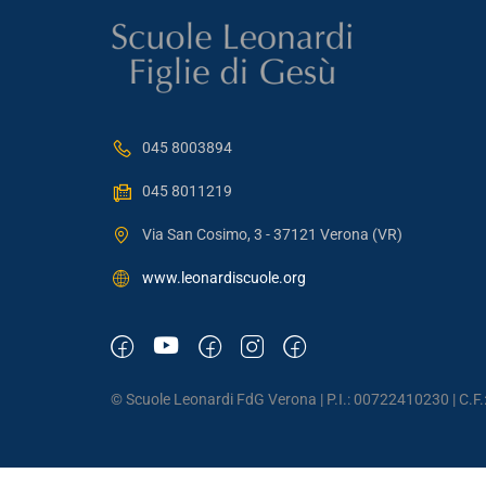
045 8003894
045 8011219
Via San Cosimo, 3 - 37121 Verona (VR)
www.leonardiscuole.org
© Scuole Leonardi FdG Verona | P.I.: 00722410230 | C.