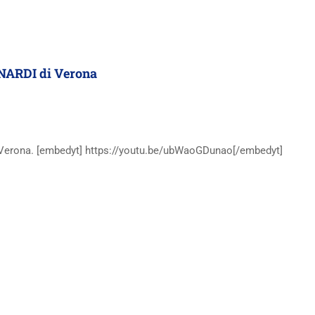
ARDI di Verona
 Verona. [embedyt] https://youtu.be/ubWaoGDunao[/embedyt]