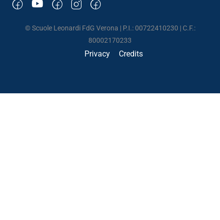
© Scuole Leonardi FdG Verona | P.I.: 00722410230 | C.F.:
80002170233
Privacy
Credits
UNA SCUOLA DI VITA
Un posto dove poter crescere imparando a vivere