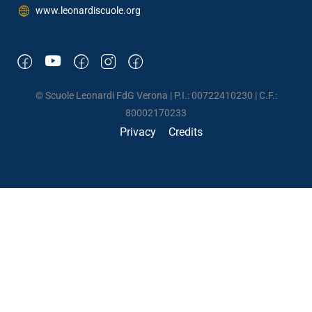
www.leonardiscuole.org
© Scuole Leonardi FdG Verona | P.I.: 00722410230 | C.F.:
80002170233
Privacy
Credits