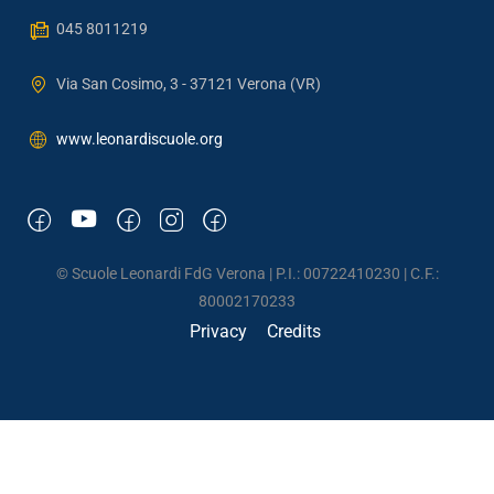
045 8011219
Via San Cosimo, 3 - 37121 Verona (VR)
www.leonardiscuole.org
© Scuole Leonardi FdG Verona | P.I.: 00722410230 | C.F.:
80002170233
Privacy
Credits