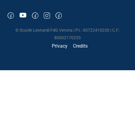
© Scuole Leonardi FdG Verona | P.I.: 00722410230 | C.F.:
80002170233
Privacy
Credits
UNA SCUOLA DI VITA