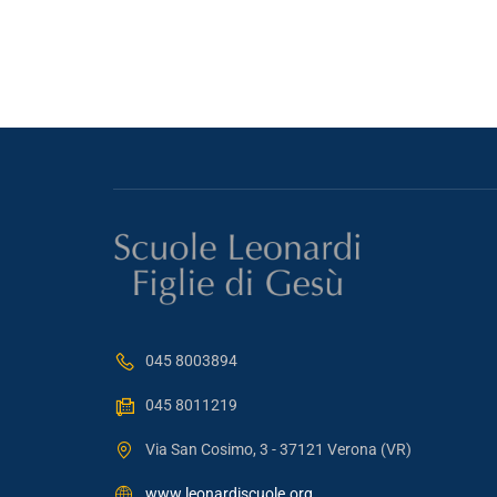
045 8003894
045 8011219
Via San Cosimo, 3 - 37121 Verona (VR)
www.leonardiscuole.org