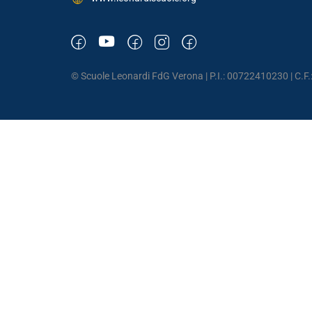
© Scuole Leonardi FdG Verona | P.I.: 00722410230 | C.