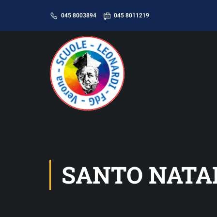
045 8003894
045 8011219
SANTO NATAL