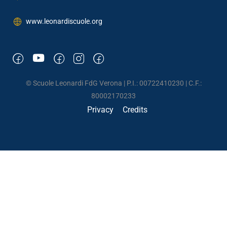
www.leonardiscuole.org
© Scuole Leonardi FdG Verona | P.I.: 00722410230 | C.F.:
80002170233
Privacy
Credits