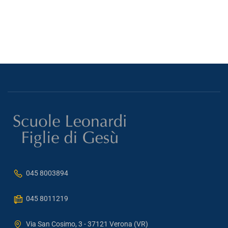
045 8003894
045 8011219
Via San Cosimo, 3 - 37121 Verona (VR)