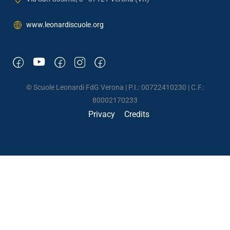
www.leonardiscuole.org
© Scuole Leonardi FdG Verona | P.I.: 00722410230 | C.F.:
80002170233
Privacy
Credits