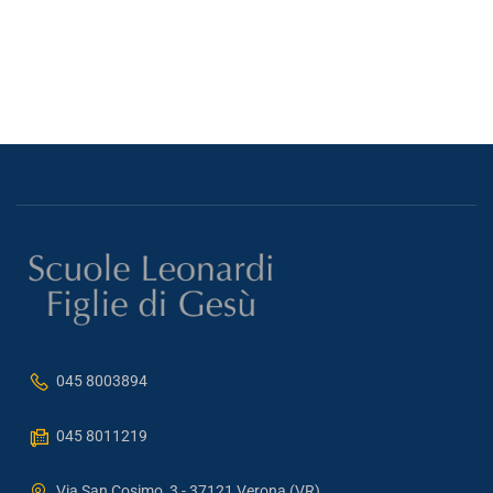
045 8003894
045 8011219
Via San Cosimo, 3 - 37121 Verona (VR)