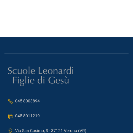
045 8003894
045 8011219
Via San Cosimo, 3 - 37121 Verona (VR)