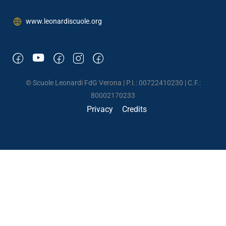
www.leonardiscuole.org
© Scuole Leonardi FdG Verona | P.I.: 00722410230 | C.F.:
80002170233
Privacy
Credits