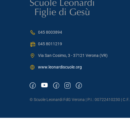
045 8003894
045 8011219
Via San Cosimo, 3 - 37121 Verona (VR)
www.leonardiscuole.org
© Scuole Leonardi FdG Verona | P.I.: 00722410230 | C.