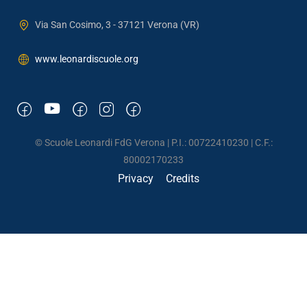
Via San Cosimo, 3 - 37121 Verona (VR)
www.leonardiscuole.org
© Scuole Leonardi FdG Verona | P.I.: 00722410230 | C.F.:
80002170233
Privacy
Credits