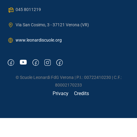
045 8011219
Via San Cosimo, 3 - 37121 Verona (VR)
www.leonardiscuole.org
© Scuole Leonardi FdG Verona | P.I.: 00722410230 | C.F.:
80002170233
Privacy
Credits