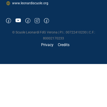
www.leonardiscuole.org
© Scuole Leonardi FdG Verona | P.I.: 00722410230 | C.F.:
80002170233
Privacy
Credits