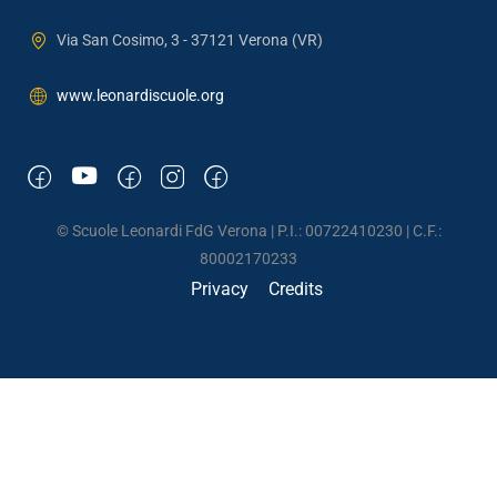
Via San Cosimo, 3 - 37121 Verona (VR)
www.leonardiscuole.org
© Scuole Leonardi FdG Verona | P.I.: 00722410230 | C.F.:
80002170233
Privacy
Credits