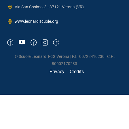
Via San Cosimo, 3 - 37121 Verona (VR)
www.leonardiscuole.org
© Scuole Leonardi FdG Verona | P.I.: 00722410230 | C.F.:
80002170233
Privacy
Credits