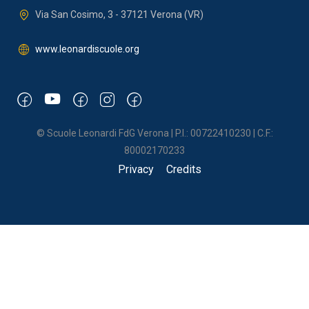
Via San Cosimo, 3 - 37121 Verona (VR)
www.leonardiscuole.org
© Scuole Leonardi FdG Verona | P.I.: 00722410230 | C.F.:
80002170233
Privacy
Credits