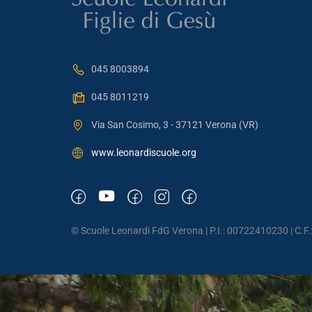
045 8003894
045 8011219
Via San Cosimo, 3 - 37121 Verona (VR)
www.leonardiscuole.org
© Scuole Leonardi FdG Verona | P.I.: 00722410230 | C.