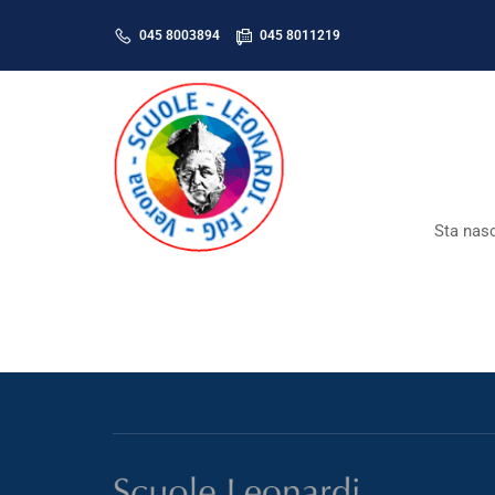
045 8003894
045 8011219
Sta nasc