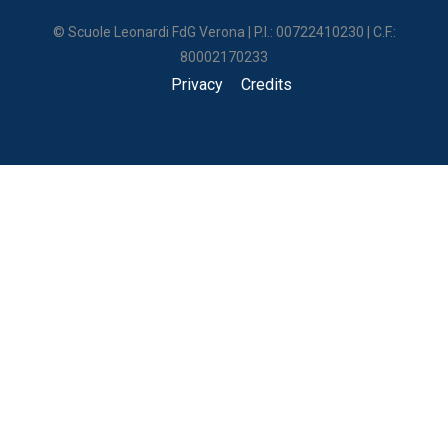
© Scuole Leonardi FdG Verona | P.I.: 00722410230 | C.F.:
80002170233
Privacy
Credits
UNA SCUOLA DI VITA
Un posto dove poter crescere imparando a vivere