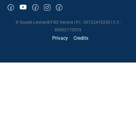
© Scuole Leonardi FdG Verona | P.I.: 00722410230 | C.F.:
80002170233
Privacy
Credits
UNA SCUOLA DI VITA
Un posto dove poter crescere imparando a vivere