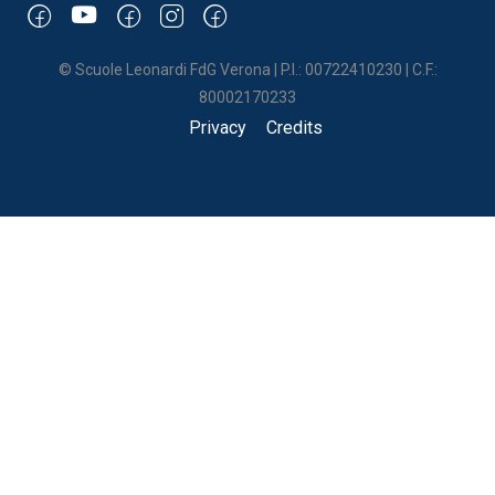
© Scuole Leonardi FdG Verona | P.I.: 00722410230 | C.F.:
80002170233
Privacy
Credits
UNA SCUOLA DI VITA
Un posto dove poter crescere imparando a vivere