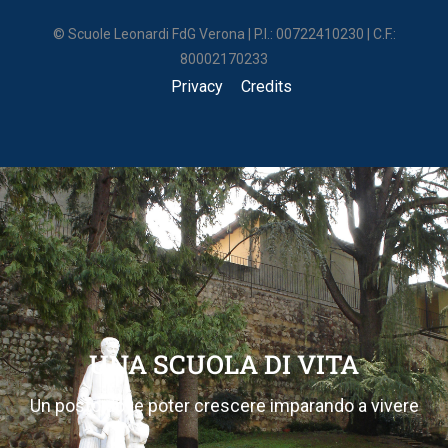
© Scuole Leonardi FdG Verona | P.I.: 00722410230 | C.F.:
80002170233
Privacy
Credits
UNA SCUOLA DI VITA
Un posto dove poter crescere imparando a vivere