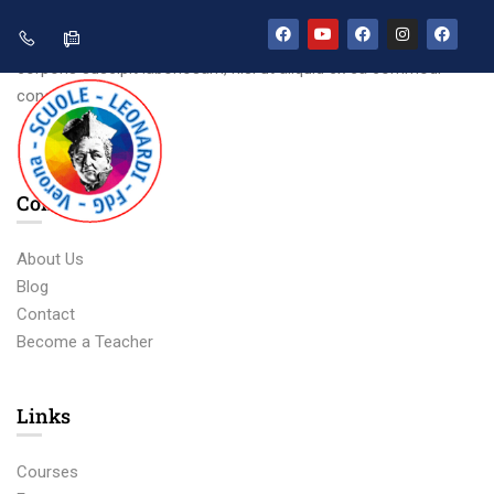
Ut enim ad minima veniam, quis nostrum exercitationem ullam
corporis suscipit laboriosam, nisi ut aliquid ex ea commodi
consequatur
Company
About Us
Blog
Contact
Become a Teacher
Links​
Courses