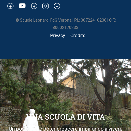
© Scuole Leonardi FdG Verona | P.I.: 00722410230 | C.F.:
80002170233
Privacy
Credits
UNA SCUOLA DI VITA
Un posto dove poter crescere imparando a vivere